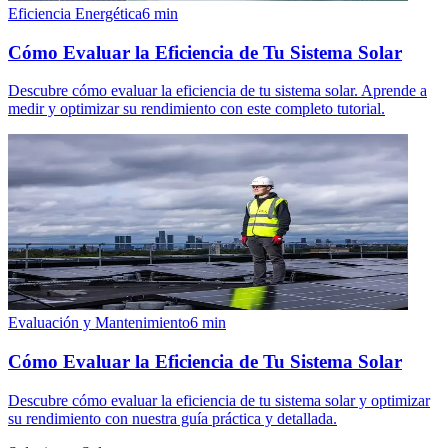
Eficiencia Energética
6
min
Cómo Evaluar la Eficiencia de Tu Sistema Solar
Descubre cómo evaluar la eficiencia de tu sistema solar. Aprende a
medir y optimizar su rendimiento con este completo tutorial.
Evaluación y Mantenimiento
6
min
Cómo Evaluar la Eficiencia de Tu Sistema Solar
Descubre cómo evaluar la eficiencia de tu sistema solar y optimizar
su rendimiento con nuestra guía práctica y detallada.