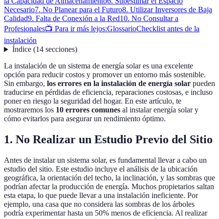
la Capacidad de Almacenamiento
6. Subestimar el Espacio
Necesario
7. No Planear para el Futuro
8. Utilizar Inversores de Baja
Calidad
9. Falta de Conexión a la Red
10. No Consultar a
Profesionales
📺 Para ir más lejos:
Glossario
Checklist antes de la
instalación
Índice
(
14
secciones
)
La instalación de un sistema de energía solar es una excelente
opción para reducir costos y promover un entorno más sostenible.
Sin embargo,
los errores en la instalación de energía solar
pueden
traducirse en pérdidas de eficiencia, reparaciones costosas, e incluso
poner en riesgo la seguridad del hogar. En este artículo, te
mostraremos los
10 errores comunes
al instalar energía solar y
cómo evitarlos para asegurar un rendimiento óptimo.
1. No Realizar un Estudio Previo del Sitio
Antes de instalar un sistema solar, es fundamental llevar a cabo un
estudio del sitio. Este estudio incluye el análisis de la ubicación
geográfica, la orientación del techo, la inclinación, y las sombras que
podrían afectar la producción de energía. Muchos propietarios saltan
esta etapa, lo que puede llevar a una instalación ineficiente. Por
ejemplo, una casa que no considera las sombras de los árboles
podría experimentar hasta un 50% menos de eficiencia. Al realizar