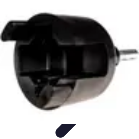
Soluciones Solares
Evaluación y Financiamiento
Guía de Instalación
Tutoriales
Selección
de Sistemas Solares
Beneficios y Ahorro
Soluciones Solares