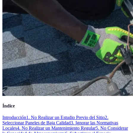
Índice
Introducción
1. No Realizar un Estudio Previo del Sitio
2.
Seleccionar Paneles de Baja Calidad
3. Ignorar las Normativas
Locales
4. No Realizar un Mantenimiento Regular
5. No Considerar