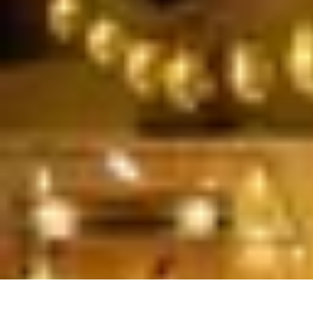
Soluciones Solares
Evaluación y Financiamiento
Guía de Instalación
Tutoriales
Selección d
Soluciones Solares