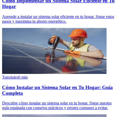
Cómo Implementar un Sistema Solar Eficiente en Tu
Hogar
Aprende a instalar un sistema solar eficiente en tu hogar. Sigue estos
pasos y maximiza tu ahorro energético.
Tutoriales
6
min
Cómo Instalar un Sistema Solar en Tu Hogar: Guía
Completa
Descubre cómo instalar un sistema solar en tu hogar. Sigue nuestra
guía equipada con consejos prácticos y errores comunes a evitar.