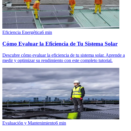
Eficiencia Energética
6
min
Cómo Evaluar la Eficiencia de Tu Sistema Solar
Descubre cómo evaluar la eficiencia de tu sistema solar. Aprende a
medir y optimizar su rendimiento con este completo tutorial.
Evaluación y Mantenimiento
6
min