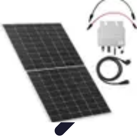
Soluciones Solares
Evaluación y Financiamiento
Guía de Instalación
Tutoriales
Selección
de Sistemas Solares
Beneficios y Ahorro
Soluciones Solares