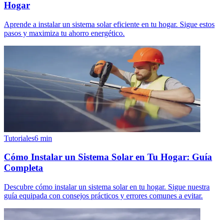
Hogar
Aprende a instalar un sistema solar eficiente en tu hogar. Sigue estos
pasos y maximiza tu ahorro energético.
Tutoriales
6
min
Cómo Instalar un Sistema Solar en Tu Hogar: Guía
Completa
Descubre cómo instalar un sistema solar en tu hogar. Sigue nuestra
guía equipada con consejos prácticos y errores comunes a evitar.