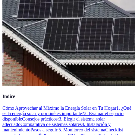
Índice
Cómo Aprovechar al Máximo la Energía Solar en Tu Hogar
1. ¿Qué
es la energía solar y por qué es importante?
2. Evaluar el espacio
disponible
Consejos prácticos:
3. Elegir el sistema solar
adecuado
Comparativa de sistemas solares
4. Instalación y
mantenimiento
Pasos a seguir:
5. Monitoreo del sistema
Checklist