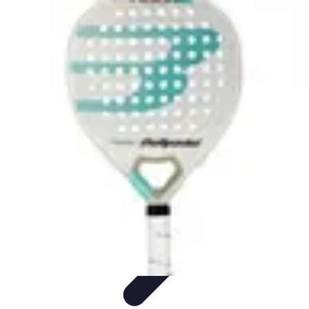
Soluciones Solares
Evaluación y Financiamiento
Guía de Instalación
Tutoriales
Selección
de Sistemas Solares
Beneficios y Ahorro
Soluciones Solares