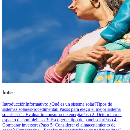
Índice
Introducción
Informativo: ¿Qué es un sistema solar?
Tipos de
sistemas solares
Procedimental: Pasos para elegir el mejor sistema
solar
Paso 1: Evaluar tu consumo de energía
Paso 2: Determinar el
espacio disponible
Paso 3: Escoger el tipo de panel solar
Paso 4:
Comparar inversores
Paso 5: Considerar el almacenamiento de