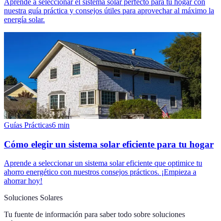
Aprende a seleccionar el sistema solar perfecto para tu hogar con
nuestra guía práctica y consejos útiles para aprovechar al máximo la
energía solar.
Guías Prácticas
6
min
Cómo elegir un sistema solar eficiente para tu hogar
Aprende a seleccionar un sistema solar eficiente que optimice tu
ahorro energético con nuestros consejos prácticos. ¡Empieza a
ahorrar hoy!
Soluciones Solares
Tu fuente de información para saber todo sobre
soluciones