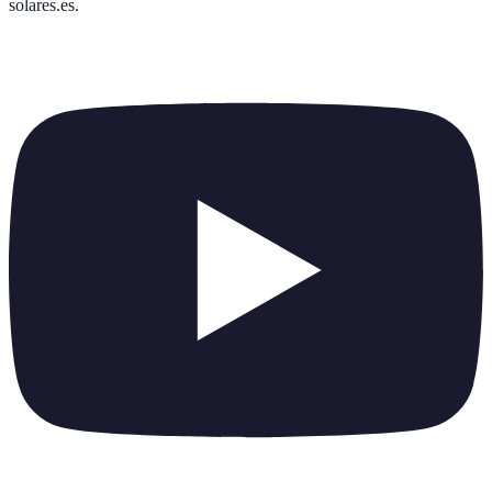
solares.es
.