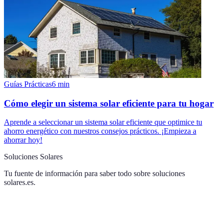
Guías Prácticas
6
min
Cómo elegir un sistema solar eficiente para tu hogar
Aprende a seleccionar un sistema solar eficiente que optimice tu
ahorro energético con nuestros consejos prácticos. ¡Empieza a
ahorrar hoy!
Soluciones Solares
Tu fuente de información para saber todo sobre
soluciones
solares.es
.