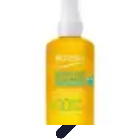
Soluciones Solares
Evaluación y Financiamiento
Guía de Instalación
Tutoriales
Selección
de Sistemas Solares
Beneficios y Ahorro
Soluciones Solares