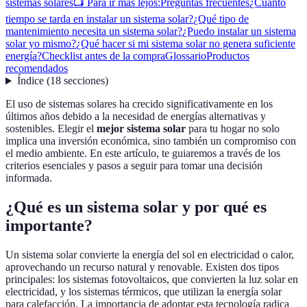
sistemas solares
📺 Para ir más lejos:
Preguntas frecuentes
¿Cuánto
tiempo se tarda en instalar un sistema solar?
¿Qué tipo de
mantenimiento necesita un sistema solar?
¿Puedo instalar un sistema
solar yo mismo?
¿Qué hacer si mi sistema solar no genera suficiente
energía?
Checklist antes de la compra
Glossario
Productos
recomendados
Índice
(
18
secciones
)
El uso de sistemas solares ha crecido significativamente en los
últimos años debido a la necesidad de energías alternativas y
sostenibles. Elegir el
mejor sistema solar
para tu hogar no solo
implica una inversión económica, sino también un compromiso con
el medio ambiente. En este artículo, te guiaremos a través de los
criterios esenciales y pasos a seguir para tomar una decisión
informada.
¿Qué es un sistema solar y por qué es
importante?
Un sistema solar convierte la energía del sol en electricidad o calor,
aprovechando un recurso natural y renovable. Existen dos tipos
principales: los sistemas fotovoltaicos, que convierten la luz solar en
electricidad, y los sistemas térmicos, que utilizan la energía solar
para calefacción. La importancia de adoptar esta tecnología radica