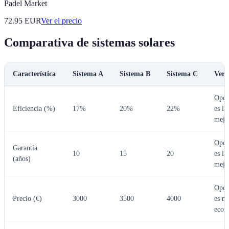
Padel Market
72.95
EUR
Ver el precio
Comparativa de sistemas solares
Característica
Sistema A
Sistema B
Sistema C
Vere
Opci
Eficiencia (%)
17%
20%
22%
es la
mejo
Opci
Garantía
10
15
20
es la
(años)
mejo
Opci
Precio (€)
3000
3500
4000
es m
econ