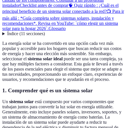
calidad de los componentes
6. Consultar a un profesional
instalador
Checklist antes de comprar
🧠 Quiz rápido : ¿Cuál es el
principal beneficio de un sistema solar conectado a la red?
📺 Para ir
más allá : *Guía completa sobre sistemas solares, instalación y
recomendaciones*. Revisa en YouTube: `cómo elegir un sistema
solar para tu hogar 2026`.
Glossario
Índice
(
11
secciones
)
La energía solar se ha convertido en una opción cada vez más
popular y accesible para los hogares que buscan reducir sus costos
de energía y hacer una elección más sostenible. Sin embargo,
seleccionar el
sistema solar ideal
puede ser una tarea compleja, ya
que hay múltiples factores a considerar. Esta guía te llevará a través
de los pasos esenciales para elegir el sistema que mejor se adapte a
tus necesidades, proporcionando un enfoque claro, experiencias de
usuarios, y recomendaciones que te ayudarán en el proceso.
1. Comprender qué es un sistema solar
Un
sistema solar
está compuesto por varios componentes que
trabajan juntos para convertir la luz solar en energía utilizable.
Generalmente, esto incluye paneles solares, inversores, soportes, y
un sistema de almacenamiento de energía como baterías. La
instalación de un sistema solar puede ayudarte a reducir tu
dependencia de la red eléctrica y disminuir tu factura mensual de