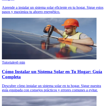
Aprende a instalar un sistema solar eficiente en tu hogar. Sigue estos
pasos y maximiza tu ahorro energético.
Tutoriales
6
min
Cómo Instalar un Sistema Solar en Tu Hogar: Guía
Completa
Descubre cómo instalar un sistema solar en tu hogar. Sigue nuestra
guía equipada con consejos prácticos y errores comunes a evitar.