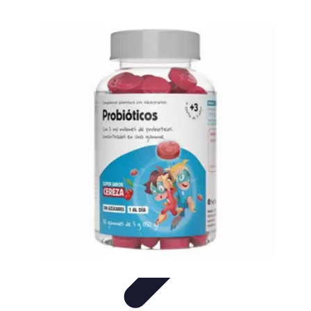
Soluciones Solares
Evaluación y Financiamiento
Guía de Instalación
Tutoriales
Selección
de Sistemas Solares
Beneficios y Ahorro
Soluciones Solares