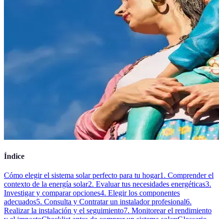
Índice
Cómo elegir el sistema solar perfecto para tu hogar
1. Comprender el
contexto de la energía solar
2. Evaluar tus necesidades energéticas
3.
Investigar y comparar opciones
4. Elegir los componentes
adecuados
5. Consulta y Contratar un instalador profesional
6.
Realizar la instalación y el seguimiento
7. Monitorear el rendimiento