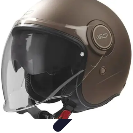
Soluciones Solares
Evaluación y Financiamiento
Guía de Instalación
Tutoriales
Selección
de Sistemas Solares
Beneficios y Ahorro
Soluciones Solares