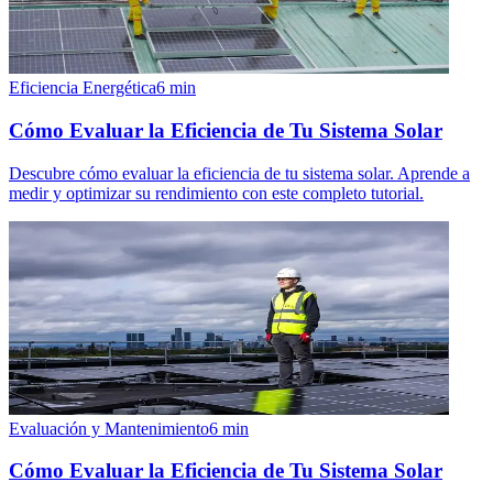
Eficiencia Energética
6
min
Cómo Evaluar la Eficiencia de Tu Sistema Solar
Descubre cómo evaluar la eficiencia de tu sistema solar. Aprende a
medir y optimizar su rendimiento con este completo tutorial.
Evaluación y Mantenimiento
6
min
Cómo Evaluar la Eficiencia de Tu Sistema Solar