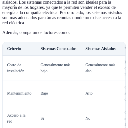
aislados. Los sistemas conectados a la red son ideales para la
mayoría de los hogares, ya que te permiten vender el exceso de
energía a la compañía eléctrica. Por otro lado, los sistemas aislados
son más adecuados para áreas remotas donde no existe acceso a la
red eléctrica.
Además, comparamos factores como:
Criterio
Sistemas Conectados
Sistemas Aislados
V
D
Costo de
Generalmente más
Generalmente más
de
instalación
bajo
alto
ne
C
Mantenimiento
Bajo
Alto
s
co
C
Acceso a la
Sí
No
s
red
fl