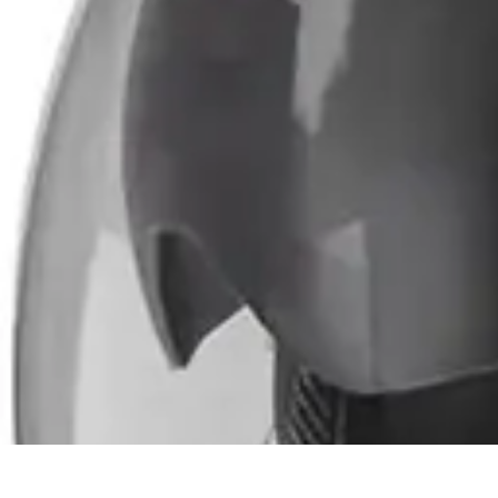
Soluciones Solares
Evaluación y Financiamiento
Guía de Instalación
Tutoriales
Selección d
Soluciones Solares