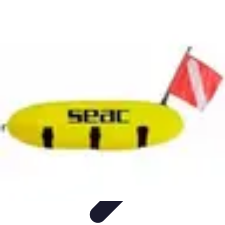
Soluciones Solares
Evaluación y Financiamiento
Guía de Instalación
Tutoriales
Selección
de Sistemas Solares
Beneficios y Ahorro
Soluciones Solares