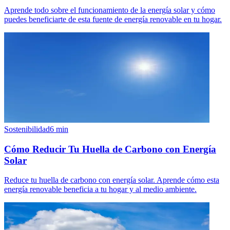
Aprende todo sobre el funcionamiento de la energía solar y cómo
puedes beneficiarte de esta fuente de energía renovable en tu hogar.
Sostenibilidad
6
min
Cómo Reducir Tu Huella de Carbono con Energía
Solar
Reduce tu huella de carbono con energía solar. Aprende cómo esta
energía renovable beneficia a tu hogar y al medio ambiente.