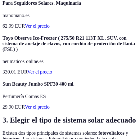
Para Seguidores Solares, Maquinaria
manomano.es
62.99
EUR
Ver el precio
Toyo Observe Ice-Freezer ( 275/50 R21 113T XL, SUV, con
sistema de anclaje de clavos, con cordón de protección de llanta
(FSL) )
neumaticos-online.es
330.01
EUR
Ver el precio
Sun Beauty Jumbo SPF30 400 ml.
Perfumería Comas ES
29.90
EUR
Ver el precio
3. Elegir el tipo de sistema solar adecuado
Existen dos tipos principales de sistemas solares:
fotovoltaicos
y
térmicos
. Los sistemas fotovoltaicos convierten la luz solar