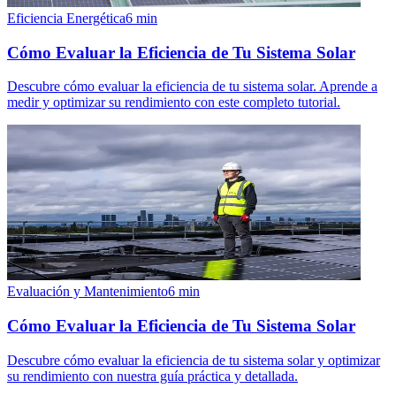
Eficiencia Energética
6
min
Cómo Evaluar la Eficiencia de Tu Sistema Solar
Descubre cómo evaluar la eficiencia de tu sistema solar. Aprende a
medir y optimizar su rendimiento con este completo tutorial.
Evaluación y Mantenimiento
6
min
Cómo Evaluar la Eficiencia de Tu Sistema Solar
Descubre cómo evaluar la eficiencia de tu sistema solar y optimizar
su rendimiento con nuestra guía práctica y detallada.