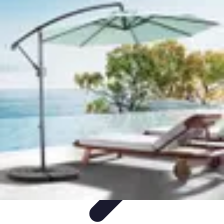
Soluciones Solares
Evaluación y Financiamiento
Guía de Instalación
Tutoriales
Selección
de Sistemas Solares
Beneficios y Ahorro
Soluciones Solares