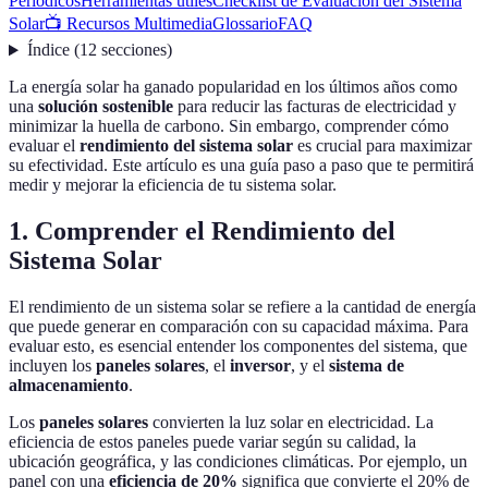
Periódicos
Herramientas útiles
Checklist de Evaluación del Sistema
Solar
📺 Recursos Multimedia
Glossario
FAQ
Índice
(
12
secciones
)
La energía solar ha ganado popularidad en los últimos años como
una
solución sostenible
para reducir las facturas de electricidad y
minimizar la huella de carbono. Sin embargo, comprender cómo
evaluar el
rendimiento del sistema solar
es crucial para maximizar
su efectividad. Este artículo es una guía paso a paso que te permitirá
medir y mejorar la eficiencia de tu sistema solar.
1. Comprender el Rendimiento del
Sistema Solar
El rendimiento de un sistema solar se refiere a la cantidad de energía
que puede generar en comparación con su capacidad máxima. Para
evaluar esto, es esencial entender los componentes del sistema, que
incluyen los
paneles solares
, el
inversor
, y el
sistema de
almacenamiento
.
Los
paneles solares
convierten la luz solar en electricidad. La
eficiencia de estos paneles puede variar según su calidad, la
ubicación geográfica, y las condiciones climáticas. Por ejemplo, un
panel con una
eficiencia de 20%
significa que convierte el 20% de