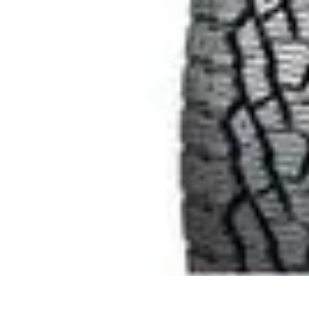
Soluciones Solares
Evaluación y Financiamiento
Guía de Instalación
Tutoriales
Selección d
Soluciones Solares