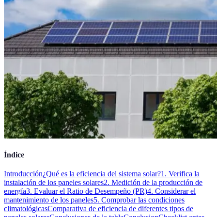
Índice
Introducción
¿Qué es la eficiencia del sistema solar?
1. Verifica la
instalación de los paneles solares
2. Medición de la producción de
energía
3. Evaluar el Ratio de Desempeño (PR)
4. Considerar el
mantenimiento de los paneles
5. Comprobar las condiciones
climatológicas
Comparativa de eficiencia de diferentes tipos de