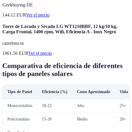
Geekbuying DE
144.12
EUR
Ver el precio
Torre de Lavado y Secado LG WT1210BBF, 12 kg/10 kg,
Carga Frontal, 1400 rpm, Wifi, Eficiencia A - Inox Negro
carrefour.es
1961.56
EUR
Ver el precio
Comparativa de eficiencia de diferentes
tipos de paneles solares
Tipo de Panel
Eficiencia (%)
Costo Aproximado
Vida Út
Monocristalino
18-22
Alto
25+
Policristalino
15-20
Medio
20+