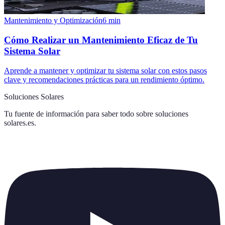
Mantenimiento y Optimización
6
min
Cómo Realizar un Mantenimiento Eficaz de Tu
Sistema Solar
Aprende a mantener y optimizar tu sistema solar con estos pasos
clave y recomendaciones prácticas para un rendimiento óptimo.
Soluciones Solares
Tu fuente de información para saber todo sobre
soluciones
solares.es
.