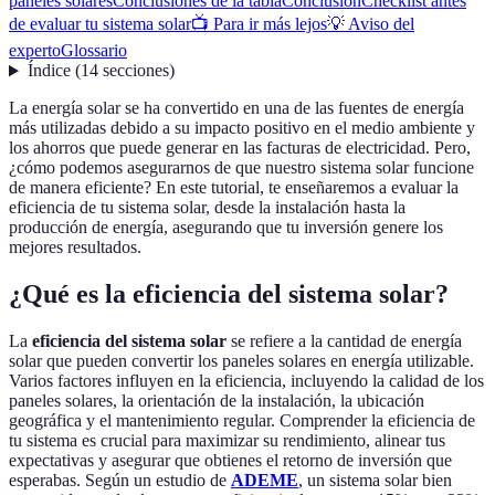
paneles solares
Conclusiones de la tabla
Conclusion
Checklist antes
de evaluar tu sistema solar
📺 Para ir más lejos
💡 Aviso del
experto
Glossario
Índice
(
14
secciones
)
La energía solar se ha convertido en una de las fuentes de energía
más utilizadas debido a su impacto positivo en el medio ambiente y
los ahorros que puede generar en las facturas de electricidad. Pero,
¿cómo podemos asegurarnos de que nuestro sistema solar funcione
de manera eficiente? En este tutorial, te enseñaremos a evaluar la
eficiencia de tu sistema solar, desde la instalación hasta la
producción de energía, asegurando que tu inversión genere los
mejores resultados.
¿Qué es la eficiencia del sistema solar?
La
eficiencia del sistema solar
se refiere a la cantidad de energía
solar que pueden convertir los paneles solares en energía utilizable.
Varios factores influyen en la eficiencia, incluyendo la calidad de los
paneles solares, la orientación de la instalación, la ubicación
geográfica y el mantenimiento regular. Comprender la eficiencia de
tu sistema es crucial para maximizar su rendimiento, alinear tus
expectativas y asegurar que obtienes el retorno de inversión que
esperabas. Según un estudio de
ADEME
, un sistema solar bien