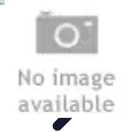
Soluciones Solares
Evaluación y Financiamiento
Guía de Instalación
Tutoriales
Selección
de Sistemas Solares
Beneficios y Ahorro
Soluciones Solares