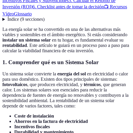
Incentivos Fiscales y Subvenciones
5. Calcular el Retorno de
Inversión (ROI)
6. Checklist antes de tomar la decisión
📺 Recursos
Vídeo
Glossario
Índice
(
9
secciones
)
La energía solar se ha convertido en una de las alternativas más
viables y sostenibles en el ámbito energético. Si estás considerando
instalar un sistema solar
en tu hogar, es fundamental evaluar su
rentabilidad
. Este artículo te guiará en un proceso paso a paso para
calcular la viabilidad financiera de esta inversión.
1. Comprender qué es un Sistema Solar
Un sistema solar convierte la
energía del sol
en electricidad o calor
para uso doméstico. Existen dos tipos principales de sistemas:
fotovoltaicos
, que producen electricidad, y
térmicos
, que generan
calor. Los sistemas solares son esenciales para reducir la
dependencia de fuentes de energía no renovables y contribuyen a la
sostenibilidad ambiental. La rentabilidad de un sistema solar
depende de varios factores, tales como:
Coste de instalación
Ahorros en la factura de electricidad
Incentivos fiscales
Durabilidad y mantenimiento