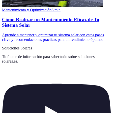
Mantenimiento y Optimización
6
min
Cómo Realizar un Mantenimiento Eficaz de Tu
Sistema Solar
Aprende a mantener y optimizar tu sistema solar con estos pasos
clave y recomendaciones prácticas para un rendimiento óptimo.
Soluciones Solares
Tu fuente de información para saber todo sobre
soluciones
solares.es
.