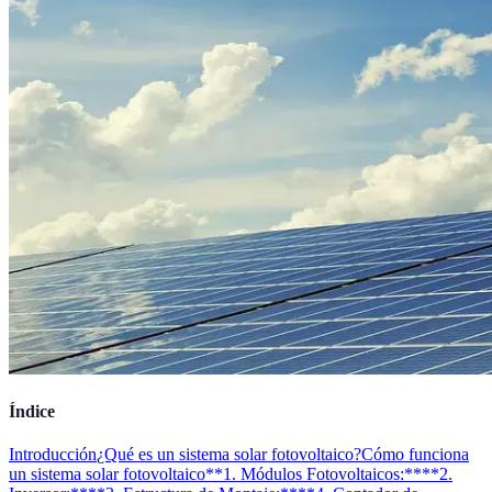
Índice
Introducción
¿Qué es un sistema solar fotovoltaico?
Cómo funciona
un sistema solar fotovoltaico
**1. Módulos Fotovoltaicos:**
**2.