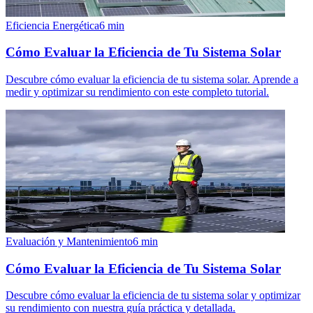
Eficiencia Energética
6
min
Cómo Evaluar la Eficiencia de Tu Sistema Solar
Descubre cómo evaluar la eficiencia de tu sistema solar. Aprende a
medir y optimizar su rendimiento con este completo tutorial.
Evaluación y Mantenimiento
6
min
Cómo Evaluar la Eficiencia de Tu Sistema Solar
Descubre cómo evaluar la eficiencia de tu sistema solar y optimizar
su rendimiento con nuestra guía práctica y detallada.