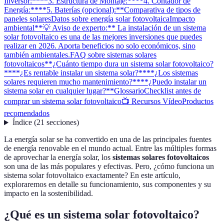
Inversor:**
**3. Estructura de Montaje:**
**4. Contador de
Energía:**
**5. Baterías (opcional):**
Comparativa de tipos de
paneles solares
Datos sobre energía solar fotovoltaica
Impacto
ambiental
**💡 Aviso de experto:** La instalación de un sistema
solar fotovoltaico es una de las mejores inversiones que puedes
realizar en 2026. Aporta beneficios no solo económicos, sino
también ambientales.
FAQ sobre sistemas solares
fotovoltaicos
**¿Cuánto tiempo dura un sistema solar fotovoltaico?
**
**¿Es rentable instalar un sistema solar?**
**¿Los sistemas
solares requieren mucho mantenimiento?**
**¿Puedo instalar un
sistema solar en cualquier lugar?**
Glossario
Checklist antes de
comprar un sistema solar fotovoltaico
📺 Recursos Vídeo
Productos
recomendados
Índice
(
21
secciones
)
La energía solar se ha convertido en una de las principales fuentes
de energía renovable en el mundo actual. Entre las múltiples formas
de aprovechar la energía solar, los
sistemas solares fotovoltaicos
son una de las más populares y efectivas. Pero, ¿cómo funciona un
sistema solar fotovoltaico exactamente? En este artículo,
exploraremos en detalle su funcionamiento, sus componentes y su
impacto en la sostenibilidad.
¿Qué es un sistema solar fotovoltaico?