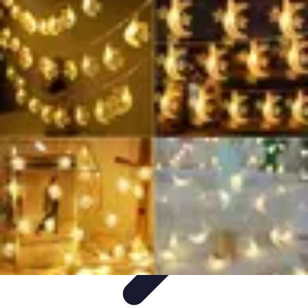
Soluciones Solares
Evaluación y Financiamiento
Guía de Instalación
Tutoriales
Selección
de Sistemas Solares
Beneficios y Ahorro
Soluciones Solares