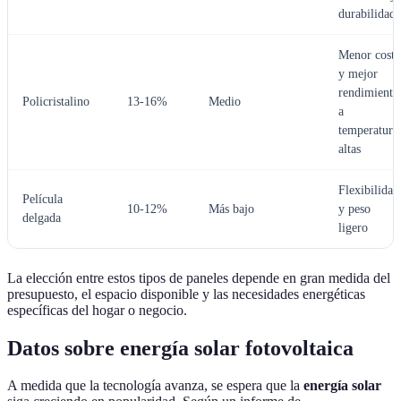
durabilidad
Menor costo
y mejor
rendimiento
Policristalino
13-16%
Medio
a
temperatura
altas
Flexibilidad
Película
10-12%
Más bajo
y peso
delgada
ligero
La elección entre estos tipos de paneles depende en gran medida del
presupuesto, el espacio disponible y las necesidades energéticas
específicas del hogar o negocio.
Datos sobre energía solar fotovoltaica
A medida que la tecnología avanza, se espera que la
energía solar