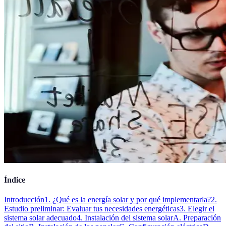
Índice
Introducción
1. ¿Qué es la energía solar y por qué implementarla?
2.
Estudio preliminar: Evaluar tus necesidades energéticas
3. Elegir el
sistema solar adecuado
4. Instalación del sistema solar
A. Preparación