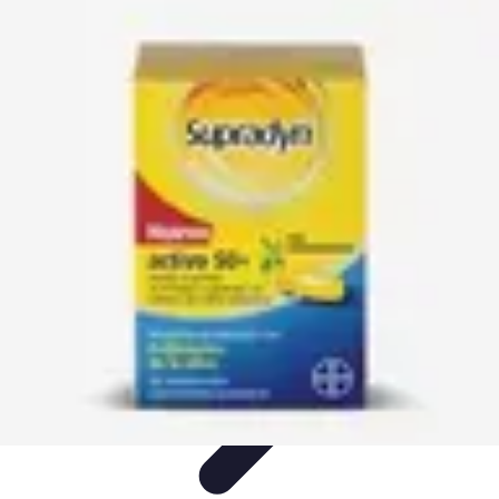
Soluciones Solares
Evaluación y Financiamiento
Guía de Instalación
Tutoriales
Selección
de Sistemas Solares
Beneficios y Ahorro
Soluciones Solares