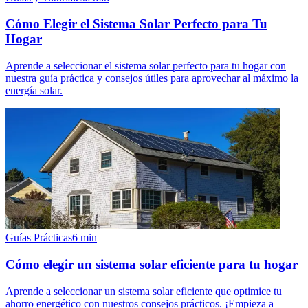
Cómo Elegir el Sistema Solar Perfecto para Tu
Hogar
Aprende a seleccionar el sistema solar perfecto para tu hogar con
nuestra guía práctica y consejos útiles para aprovechar al máximo la
energía solar.
Guías Prácticas
6
min
Cómo elegir un sistema solar eficiente para tu hogar
Aprende a seleccionar un sistema solar eficiente que optimice tu
ahorro energético con nuestros consejos prácticos. ¡Empieza a