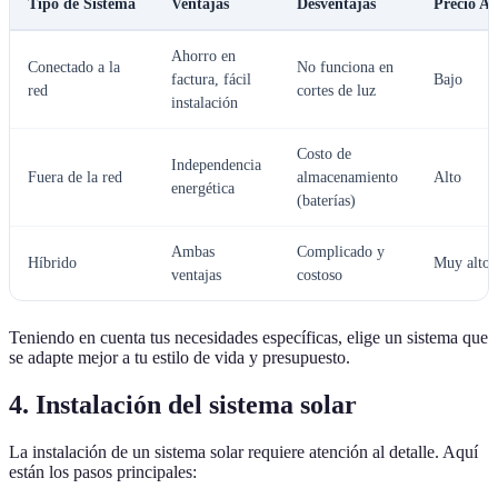
Tipo de Sistema
Ventajas
Desventajas
Precio A
Ahorro en
Conectado a la
No funciona en
factura, fácil
Bajo
red
cortes de luz
instalación
Costo de
Independencia
Fuera de la red
almacenamiento
Alto
energética
(baterías)
Ambas
Complicado y
Híbrido
Muy alto
ventajas
costoso
Teniendo en cuenta tus necesidades específicas, elige un sistema que
se adapte mejor a tu estilo de vida y presupuesto.
4. Instalación del sistema solar
La instalación de un sistema solar requiere atención al detalle. Aquí
están los pasos principales: