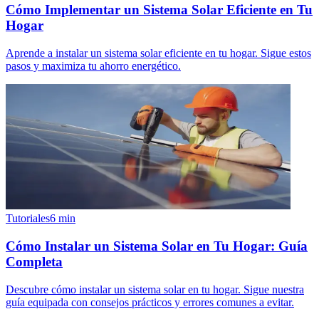
Cómo Implementar un Sistema Solar Eficiente en Tu
Hogar
Aprende a instalar un sistema solar eficiente en tu hogar. Sigue estos
pasos y maximiza tu ahorro energético.
Tutoriales
6
min
Cómo Instalar un Sistema Solar en Tu Hogar: Guía
Completa
Descubre cómo instalar un sistema solar en tu hogar. Sigue nuestra
guía equipada con consejos prácticos y errores comunes a evitar.