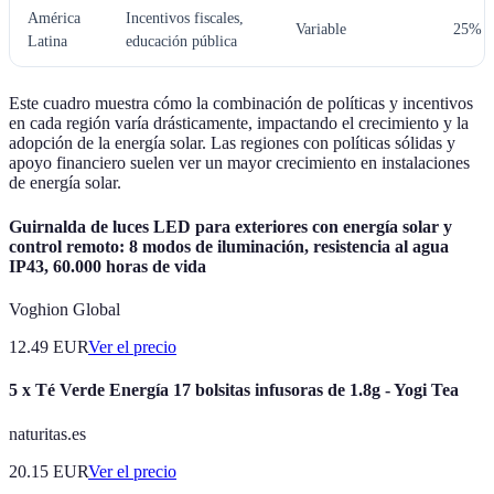
América
Incentivos fiscales,
Variable
25% (
Latina
educación pública
Este cuadro muestra cómo la combinación de políticas y incentivos
en cada región varía drásticamente, impactando el crecimiento y la
adopción de la energía solar. Las regiones con políticas sólidas y
apoyo financiero suelen ver un mayor crecimiento en instalaciones
de energía solar.
Guirnalda de luces LED para exteriores con energía solar y
control remoto: 8 modos de iluminación, resistencia al agua
IP43, 60.000 horas de vida
Voghion Global
12.49
EUR
Ver el precio
5 x Té Verde Energía 17 bolsitas infusoras de 1.8g - Yogi Tea
naturitas.es
20.15
EUR
Ver el precio