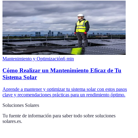
Mantenimiento y Optimización
6
min
Cómo Realizar un Mantenimiento Eficaz de Tu
Sistema Solar
Aprende a mantener y optimizar tu sistema solar con estos pasos
clave y recomendaciones prácticas para un rendimiento óptimo.
Soluciones Solares
Tu fuente de información para saber todo sobre
soluciones
solares.es
.