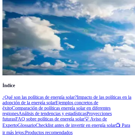
Índice
¿Qué son las políticas de energía solar?
Impacto de las políticas en la
adopción de la energía solar
Ejemplos concretos de
éxito
Comparación de políticas energía solar en diferentes
regiones
Análisis de tendencias y estadísticas
Proyecciones
futuras
FAQ sobre políticas de energía solar
💡 Aviso de
Experto
Glossario
Checklist antes de invertir en energía solar
📺 Para
ir más lejos:
Productos recomendados