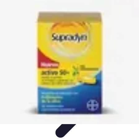
Soluciones Solares
Evaluación y Financiamiento
Guía de Instalación
Tutoriales
Selección
de Sistemas Solares
Beneficios y Ahorro
Soluciones Solares