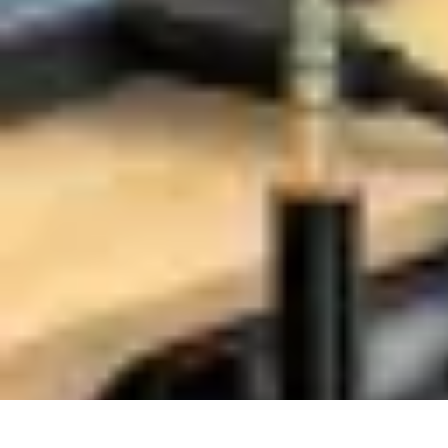
Soluciones Solares
Evaluación y Financiamiento
Guía de Instalación
Tutoriales
Selección d
Soluciones Solares