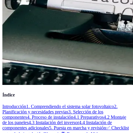
Índice
Introducción
1. Comprendiendo el sistema solar fotovoltaico
2.
Planificación y necesidades previas
3. Selección de los
componentes
4. Proceso de instalación
4.1 Preparativos
4.2 Montaje
de los paneles
4.3 Instalación del inversor
4.4 Instalación de
componentes adicionales
5. Puesta en marcha y revisión
✅ Checklist