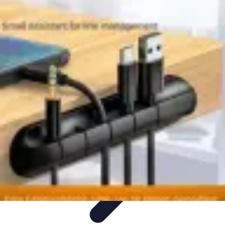
Soluciones Solares
Evaluación y Financiamiento
Guía de Instalación
Tutoriales
Selección
de Sistemas Solares
Beneficios y Ahorro
Soluciones Solares