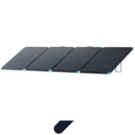
Soluciones Solares
Evaluación y Financiamiento
Guía de Instalación
Tutoriales
Selección
de Sistemas Solares
Beneficios y Ahorro
Soluciones Solares