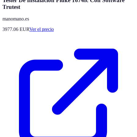
Tester De Instalación Fluke 1674fc Con Software
Trutest
manomano.es
3977.06
EUR
Ver el precio