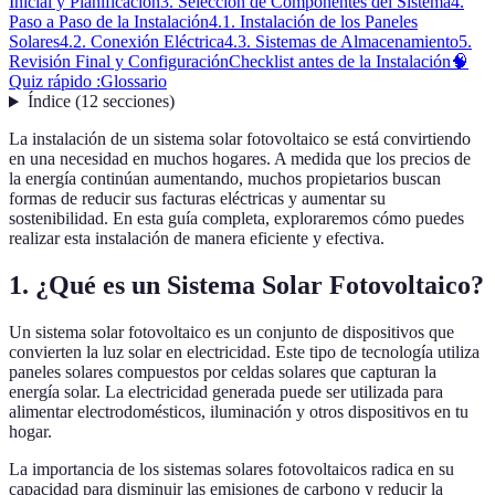
Inicial y Planificación
3. Selección de Componentes del Sistema
4.
Paso a Paso de la Instalación
4.1. Instalación de los Paneles
Solares
4.2. Conexión Eléctrica
4.3. Sistemas de Almacenamiento
5.
Revisión Final y Configuración
Checklist antes de la Instalación
🧠
Quiz rápido :
Glossario
Índice
(
12
secciones
)
La instalación de un sistema solar fotovoltaico se está convirtiendo
en una necesidad en muchos hogares. A medida que los precios de
la energía continúan aumentando, muchos propietarios buscan
formas de reducir sus facturas eléctricas y aumentar su
sostenibilidad. En esta guía completa, exploraremos cómo puedes
realizar esta instalación de manera eficiente y efectiva.
1. ¿Qué es un Sistema Solar Fotovoltaico?
Un sistema solar fotovoltaico es un conjunto de dispositivos que
convierten la luz solar en electricidad. Este tipo de tecnología utiliza
paneles solares compuestos por celdas solares que capturan la
energía solar. La electricidad generada puede ser utilizada para
alimentar electrodomésticos, iluminación y otros dispositivos en tu
hogar.
La importancia de los sistemas solares fotovoltaicos radica en su
capacidad para disminuir las emisiones de carbono y reducir la