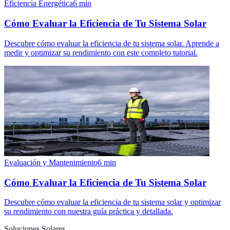
Eficiencia Energética
6
min
Cómo Evaluar la Eficiencia de Tu Sistema Solar
Descubre cómo evaluar la eficiencia de tu sistema solar. Aprende a
medir y optimizar su rendimiento con este completo tutorial.
Evaluación y Mantenimiento
6
min
Cómo Evaluar la Eficiencia de Tu Sistema Solar
Descubre cómo evaluar la eficiencia de tu sistema solar y optimizar
su rendimiento con nuestra guía práctica y detallada.
Soluciones Solares