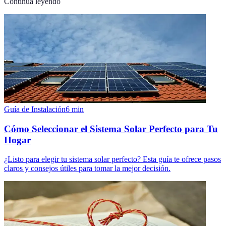
Continúa leyendo
Guía de Instalación
6
min
Cómo Seleccionar el Sistema Solar Perfecto para Tu
Hogar
¿Listo para elegir tu sistema solar perfecto? Esta guía te ofrece pasos
claros y consejos útiles para tomar la mejor decisión.