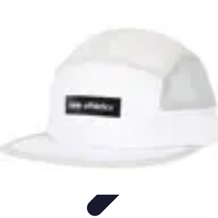
Soluciones Solares
Evaluación y Financiamiento
Guía de Instalación
Tutoriales
Selección
de Sistemas Solares
Beneficios y Ahorro
Soluciones Solares