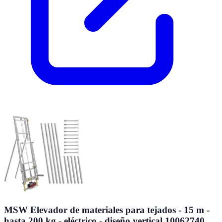
MSW Elevador de materiales para tejados - 15 m -
hasta 200 kg - eléctrico - diseño vertical 10062740