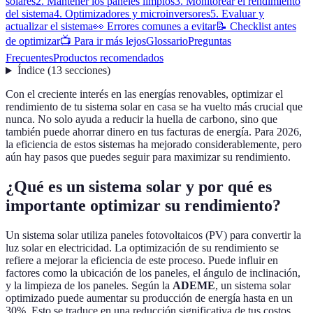
solares
2. Mantener los paneles limpios
3. Monitorear el rendimiento
del sistema
4. Optimizadores y microinversores
5. Evaluar y
actualizar el sistema
👀 Errores comunes a evitar
📝 Checklist antes
de optimizar
📺 Para ir más lejos
Glossario
Preguntas
Frecuentes
Productos recomendados
Índice
(
13
secciones
)
Con el creciente interés en las energías renovables, optimizar el
rendimiento de tu sistema solar en casa se ha vuelto más crucial que
nunca. No solo ayuda a reducir la huella de carbono, sino que
también puede ahorrar dinero en tus facturas de energía. Para 2026,
la eficiencia de estos sistemas ha mejorado considerablemente, pero
aún hay pasos que puedes seguir para maximizar su rendimiento.
¿Qué es un sistema solar y por qué es
importante optimizar su rendimiento?
Un sistema solar utiliza paneles fotovoltaicos (PV) para convertir la
luz solar en electricidad. La optimización de su rendimiento se
refiere a mejorar la eficiencia de este proceso. Puede influir en
factores como la ubicación de los paneles, el ángulo de inclinación,
y la limpieza de los paneles. Según la
ADEME
, un sistema solar
optimizado puede aumentar su producción de energía hasta en un
30%. Esto se traduce en una reducción significativa de tus costos