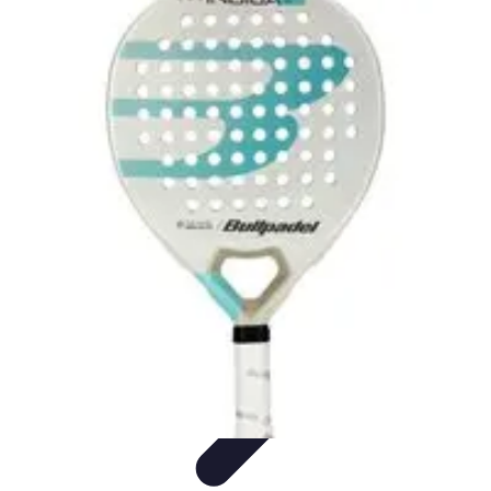
Soluciones Solares
Evaluación y Financiamiento
Guía de Instalación
Tutoriales
Selección
de Sistemas Solares
Beneficios y Ahorro
Soluciones Solares