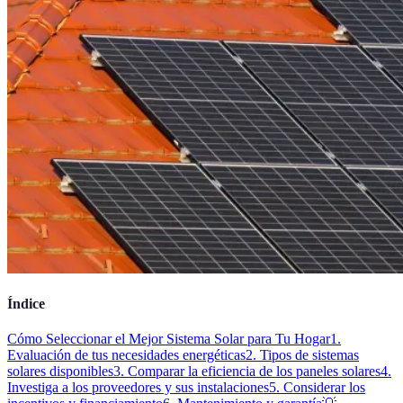
Índice
Cómo Seleccionar el Mejor Sistema Solar para Tu Hogar
1.
Evaluación de tus necesidades energéticas
2. Tipos de sistemas
solares disponibles
3. Comparar la eficiencia de los paneles solares
4.
Investiga a los proveedores y sus instalaciones
5. Considerar los