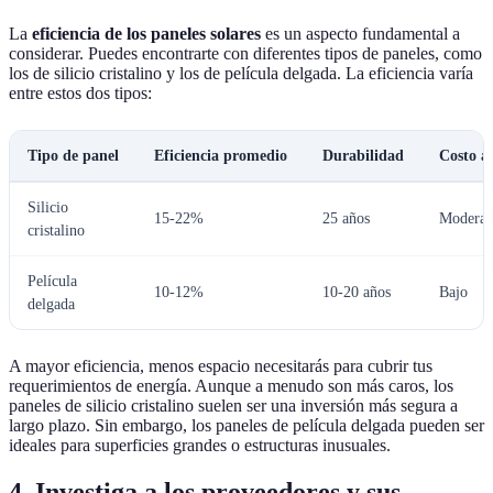
La
eficiencia de los paneles solares
es un aspecto fundamental a
considerar. Puedes encontrarte con diferentes tipos de paneles, como
los de silicio cristalino y los de película delgada. La eficiencia varía
entre estos dos tipos:
Tipo de panel
Eficiencia promedio
Durabilidad
Costo a
Silicio
15-22%
25 años
Moderad
cristalino
Película
10-12%
10-20 años
Bajo
delgada
A mayor eficiencia, menos espacio necesitarás para cubrir tus
requerimientos de energía. Aunque a menudo son más caros, los
paneles de silicio cristalino suelen ser una inversión más segura a
largo plazo. Sin embargo, los paneles de película delgada pueden ser
ideales para superficies grandes o estructuras inusuales.
4. Investiga a los proveedores y sus