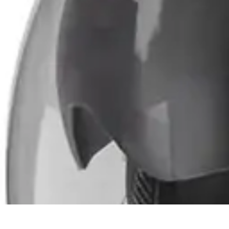
Soluciones Solares
Evaluación y Financiamiento
Guía de Instalación
Tutoriales
Selección d
Soluciones Solares