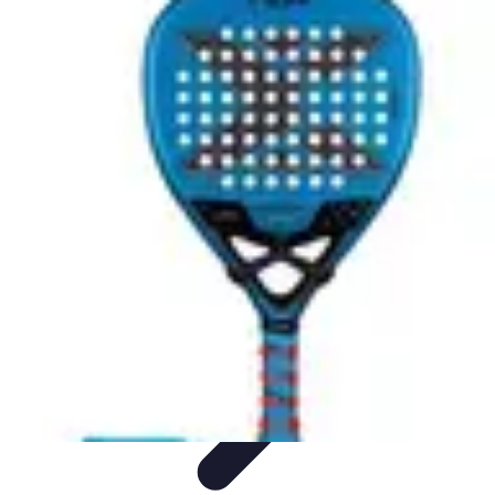
Soluciones Solares
Evaluación y Financiamiento
Guía de Instalación
Tutoriales
Selección
de Sistemas Solares
Beneficios y Ahorro
Soluciones Solares