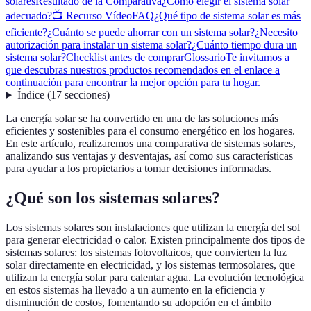
solares
Resultado de la Comparativa
¿Cómo elegir el sistema solar
adecuado?
📺 Recurso Vídeo
FAQ
¿Qué tipo de sistema solar es más
eficiente?
¿Cuánto se puede ahorrar con un sistema solar?
¿Necesito
autorización para instalar un sistema solar?
¿Cuánto tiempo dura un
sistema solar?
Checklist antes de comprar
Glossario
Te invitamos a
que descubras nuestros productos recomendados en el enlace a
continuación para encontrar la mejor opción para tu hogar.
Índice
(
17
secciones
)
La energía solar se ha convertido en una de las soluciones más
eficientes y sostenibles para el consumo energético en los hogares.
En este artículo, realizaremos una comparativa de sistemas solares,
analizando sus ventajas y desventajas, así como sus características
para ayudar a los propietarios a tomar decisiones informadas.
¿Qué son los sistemas solares?
Los sistemas solares son instalaciones que utilizan la energía del sol
para generar electricidad o calor. Existen principalmente dos tipos de
sistemas solares: los sistemas fotovoltaicos, que convierten la luz
solar directamente en electricidad, y los sistemas termosolares, que
utilizan la energía solar para calentar agua. La evolución tecnológica
en estos sistemas ha llevado a un aumento en la eficiencia y
disminución de costos, fomentando su adopción en el ámbito