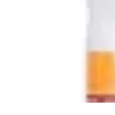
Soluciones Solares
Evaluación y Financiamiento
Guía de Instalación
Tutoriales
Selección d
Soluciones Solares