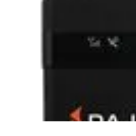
Soluciones Solares
Evaluación y Financiamiento
Guía de Instalación
Tutoriales
Selección d
Soluciones Solares