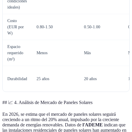
condiciones
ideales)
Costo
(EUR por
0.80-1.50
0.50-1.00
0.
W)
Espacio
requerido
Menos
Más
M
(m²)
Durabilidad
25 años
20 años
15
## 📈 4. Análisis de Mercado de Paneles Solares
En 2026, se estima que el mercado de paneles solares seguirá
creciendo a un ritmo del 20% anual, impulsado por la creciente
demanda de energías renovables. Datos de
l'ADEME
indican que
las instalaciones residenciales de paneles solares han aumentado en