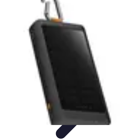
Soluciones Solares
Evaluación y Financiamiento
Guía de Instalación
Tutoriales
Selección
de Sistemas Solares
Beneficios y Ahorro
Soluciones Solares