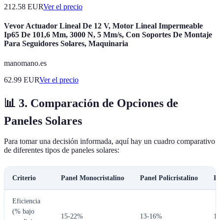
212.58
EUR
Ver el precio
Vevor Actuador Lineal De 12 V, Motor Lineal Impermeable
Ip65 De 101,6 Mm, 3000 N, 5 Mm/s, Con Soportes De Montaje
Para Seguidores Solares, Maquinaria
manomano.es
62.99
EUR
Ver el precio
📊 3. Comparación de Opciones de
Paneles Solares
Para tomar una decisión informada, aquí hay un cuadro comparativo
de diferentes tipos de paneles solares:
Criterio
Panel Monocristalino
Panel Policristalino
Pa
Eficiencia
(% bajo
15-22%
13-16%
1