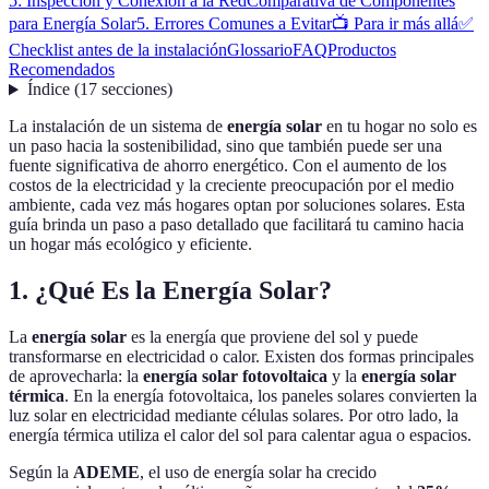
5: Inspección y Conexión a la Red
Comparativa de Componentes
para Energía Solar
5. Errores Comunes a Evitar
📺 Para ir más allá
✅
Checklist antes de la instalación
Glossario
FAQ
Productos
Recomendados
Índice
(
17
secciones
)
La instalación de un sistema de
energía solar
en tu hogar no solo es
un paso hacia la sostenibilidad, sino que también puede ser una
fuente significativa de ahorro energético. Con el aumento de los
costos de la electricidad y la creciente preocupación por el medio
ambiente, cada vez más hogares optan por soluciones solares. Esta
guía brinda un paso a paso detallado que facilitará tu camino hacia
un hogar más ecológico y eficiente.
1. ¿Qué Es la Energía Solar?
La
energía solar
es la energía que proviene del sol y puede
transformarse en electricidad o calor. Existen dos formas principales
de aprovecharla: la
energía solar fotovoltaica
y la
energía solar
térmica
. En la energía fotovoltaica, los paneles solares convierten la
luz solar en electricidad mediante células solares. Por otro lado, la
energía térmica utiliza el calor del sol para calentar agua o espacios.
Según la
ADEME
, el uso de energía solar ha crecido