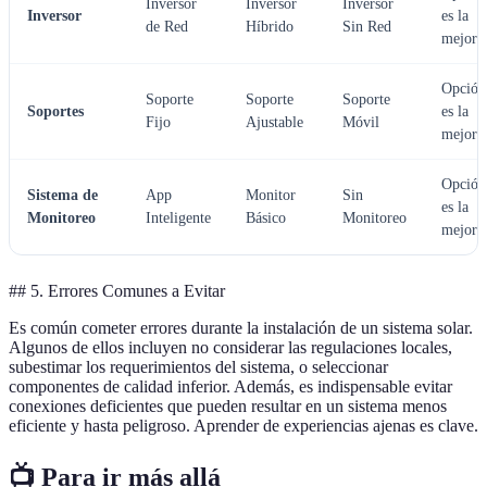
Inversor
Inversor
Inversor
Inversor
es la
de Red
Híbrido
Sin Red
mejor
Opción
Soporte
Soporte
Soporte
Soportes
es la
Fijo
Ajustable
Móvil
mejor
Opción
Sistema de
App
Monitor
Sin
es la
Monitoreo
Inteligente
Básico
Monitoreo
mejor
## 5. Errores Comunes a Evitar
Es común cometer errores durante la instalación de un sistema solar.
Algunos de ellos incluyen no considerar las regulaciones locales,
subestimar los requerimientos del sistema, o seleccionar
componentes de calidad inferior. Además, es indispensable evitar
conexiones deficientes que pueden resultar en un sistema menos
eficiente y hasta peligroso. Aprender de experiencias ajenas es clave.
📺 Para ir más allá