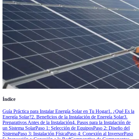
Índice
Guía Práctica para Instalar Energía Solar en Tu Hogar
1. ¿Qué Es la
Energía Solar?
2. Beneficios de la Instalación de Energía Solar
3.
Preparativos Antes de la Instalación
4. Pasos para la Instalación de
un Sistema Solar
Paso 1: Selección de Equipos
Paso 2: Diseño del
Sistema
Paso 3: Instalación Física
Paso 4: Conexión al Inversor
Paso