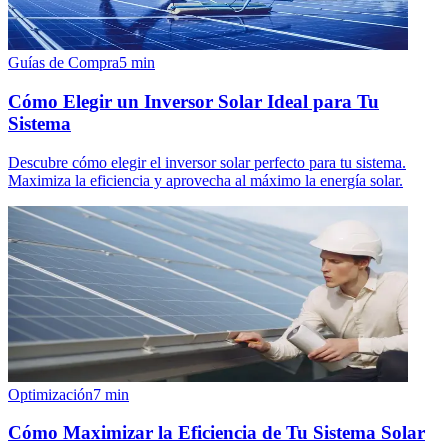
Guías de Compra
5
min
Cómo Elegir un Inversor Solar Ideal para Tu
Sistema
Descubre cómo elegir el inversor solar perfecto para tu sistema.
Maximiza la eficiencia y aprovecha al máximo la energía solar.
Optimización
7
min
Cómo Maximizar la Eficiencia de Tu Sistema Solar