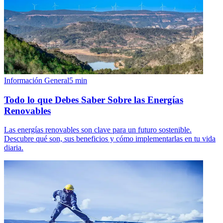
Información General
5
min
Todo lo que Debes Saber Sobre las Energías
Renovables
Las energías renovables son clave para un futuro sostenible.
Descubre qué son, sus beneficios y cómo implementarlas en tu vida
diaria.