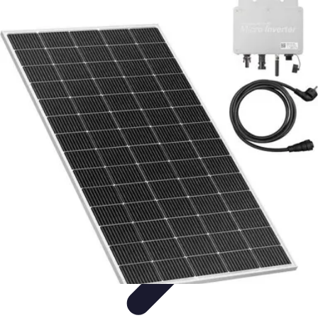
Soluciones Solares
Evaluación y Financiamiento
Guía de Instalación
Tutoriales
Selección
de Sistemas Solares
Beneficios y Ahorro
Soluciones Solares