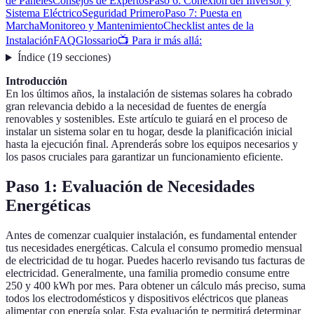
de Paneles
Consejos de Expertos
Paso 6: Conexión del Inversor y
Sistema Eléctrico
Seguridad Primero
Paso 7: Puesta en
Marcha
Monitoreo y Mantenimiento
Checklist antes de la
Instalación
FAQ
Glossario
📺 Para ir más allá:
Índice
(
19
secciones
)
Introducción
En los últimos años, la instalación de sistemas solares ha cobrado
gran relevancia debido a la necesidad de fuentes de energía
renovables y sostenibles. Este artículo te guiará en el proceso de
instalar un sistema solar en tu hogar, desde la planificación inicial
hasta la ejecución final. Aprenderás sobre los equipos necesarios y
los pasos cruciales para garantizar un funcionamiento eficiente.
Paso 1: Evaluación de Necesidades
Energéticas
Antes de comenzar cualquier instalación, es fundamental entender
tus necesidades energéticas. Calcula el consumo promedio mensual
de electricidad de tu hogar. Puedes hacerlo revisando tus facturas de
electricidad. Generalmente, una familia promedio consume entre
250 y 400 kWh por mes. Para obtener un cálculo más preciso, suma
todos los electrodomésticos y dispositivos eléctricos que planeas
alimentar con energía solar. Esta evaluación te permitirá determinar