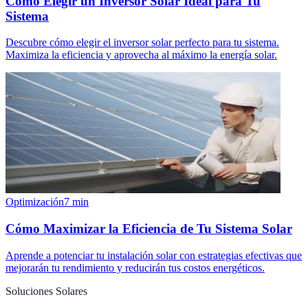
Cómo Elegir un Inversor Solar Ideal para Tu
Sistema
Descubre cómo elegir el inversor solar perfecto para tu sistema.
Maximiza la eficiencia y aprovecha al máximo la energía solar.
Optimización
7
min
Cómo Maximizar la Eficiencia de Tu Sistema Solar
Aprende a potenciar tu instalación solar con estrategias efectivas que
mejorarán tu rendimiento y reducirán tus costos energéticos.
Soluciones Solares