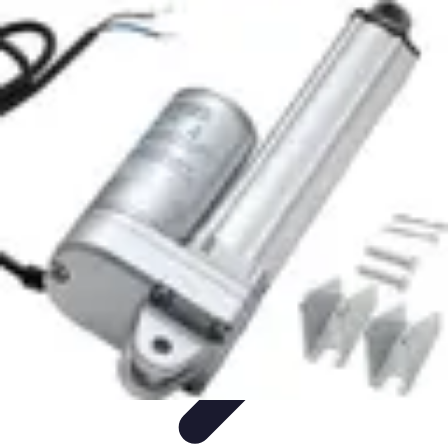
Soluciones Solares
Evaluación y Financiamiento
Guía de Instalación
Tutoriales
Selección
de Sistemas Solares
Beneficios y Ahorro
Soluciones Solares