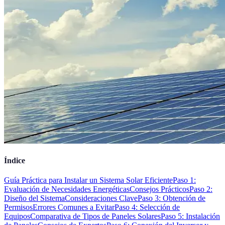
Índice
Guía Práctica para Instalar un Sistema Solar Eficiente
Paso 1:
Evaluación de Necesidades Energéticas
Consejos Prácticos
Paso 2:
Diseño del Sistema
Consideraciones Clave
Paso 3: Obtención de
Permisos
Errores Comunes a Evitar
Paso 4: Selección de
Equipos
Comparativa de Tipos de Paneles Solares
Paso 5: Instalación