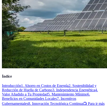
Índice
Introducción
1. Ahorro en Costos de Energía
2. Sostenibilidad y
Reducción de Huella de Carbono
3. Independencia Energética
4.
Valor Añadido a Tu Propiedad
5. Mantenimiento Mínimo
6.
Beneficios en Comunidades Locales
7. Incentivos
Gubernamentales
8. Innovación Tecnológica Continua
📺 Para ir más