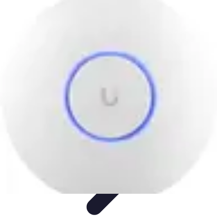
Soluciones Solares
Evaluación y Financiamiento
Guía de Instalación
Tutoriales
Selección
de Sistemas Solares
Beneficios y Ahorro
Soluciones Solares