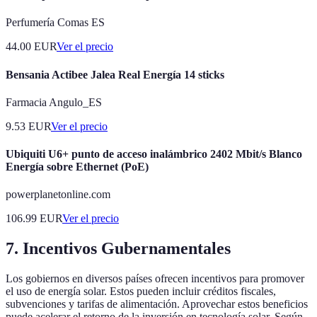
Perfumería Comas ES
44.00
EUR
Ver el precio
Bensania Actibee Jalea Real Energía 14 sticks
Farmacia Angulo_ES
9.53
EUR
Ver el precio
Ubiquiti U6+ punto de acceso inalámbrico 2402 Mbit/s Blanco
Energía sobre Ethernet (PoE)
powerplanetonline.com
106.99
EUR
Ver el precio
7. Incentivos Gubernamentales
Los gobiernos en diversos países ofrecen incentivos para promover
el uso de energía solar. Estos pueden incluir créditos fiscales,
subvenciones y tarifas de alimentación. Aprovechar estos beneficios
puede acelerar el retorno de la inversión en tecnología solar. Según