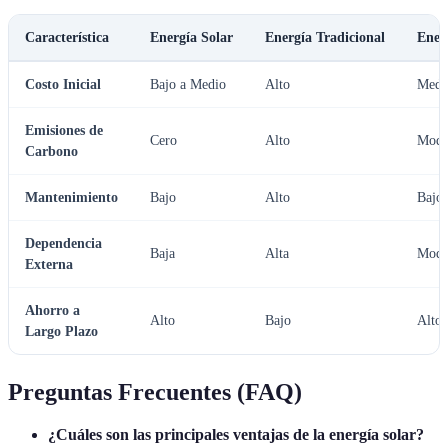
Característica
Energía Solar
Energía Tradicional
Ener
Costo Inicial
Bajo a Medio
Alto
Medi
Emisiones de
Cero
Alto
Mode
Carbono
Mantenimiento
Bajo
Alto
Bajo
Dependencia
Baja
Alta
Mode
Externa
Ahorro a
Alto
Bajo
Alto
Largo Plazo
Preguntas Frecuentes (FAQ)
¿Cuáles son las principales ventajas de la energía solar?