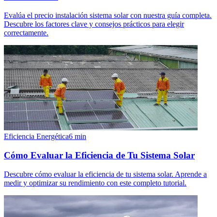
Evalúa el precio instalación sistema solar con nuestra guía completa.
Descubre los factores clave y consejos prácticos para elegir
correctamente.
Eficiencia Energética
6
min
Cómo Evaluar la Eficiencia de Tu Sistema Solar
Descubre cómo evaluar la eficiencia de tu sistema solar. Aprende a
medir y optimizar su rendimiento con este completo tutorial.