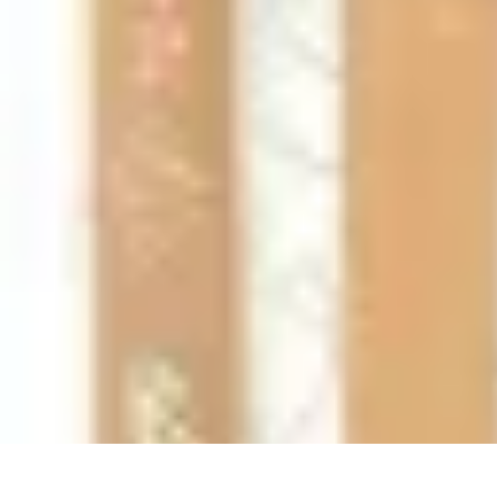
Soluciones Solares
Evaluación y Financiamiento
Guía de Instalación
Tutoriales
Selección d
Soluciones Solares