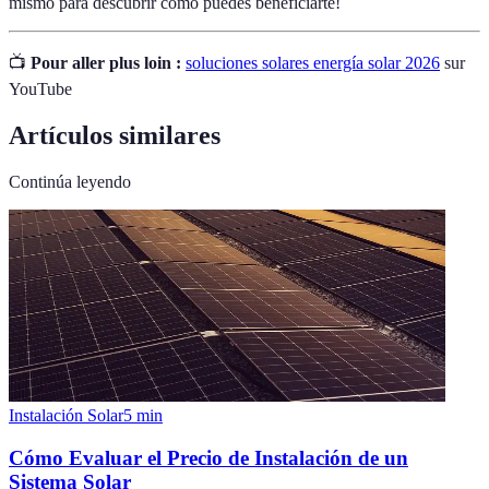
mismo para descubrir cómo puedes beneficiarte!
📺
Pour aller plus loin :
soluciones solares energía solar 2026
sur
YouTube
Artículos similares
Continúa leyendo
Instalación Solar
5
min
Cómo Evaluar el Precio de Instalación de un
Sistema Solar