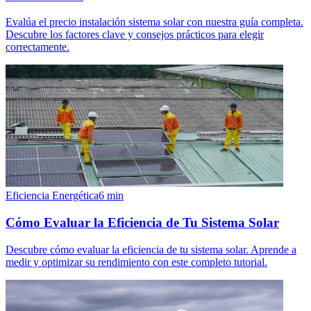
Evalúa el precio instalación sistema solar con nuestra guía completa.
Descubre los factores clave y consejos prácticos para elegir
correctamente.
Eficiencia Energética
6
min
Cómo Evaluar la Eficiencia de Tu Sistema Solar
Descubre cómo evaluar la eficiencia de tu sistema solar. Aprende a
medir y optimizar su rendimiento con este completo tutorial.