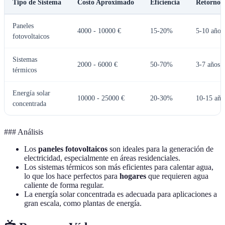
Tipo de Sistema
Costo Aproximado
Eficiencia
Retorno d
Paneles
4000 - 10000 €
15-20%
5-10 años
fotovoltaicos
Sistemas
2000 - 6000 €
50-70%
3-7 años
térmicos
Energía solar
10000 - 25000 €
20-30%
10-15 año
concentrada
### Análisis
Los
paneles fotovoltaicos
son ideales para la generación de
electricidad, especialmente en áreas residenciales.
Los sistemas térmicos son más eficientes para calentar agua,
lo que los hace perfectos para
hogares
que requieren agua
caliente de forma regular.
La energía solar concentrada es adecuada para aplicaciones a
gran escala, como plantas de energía.