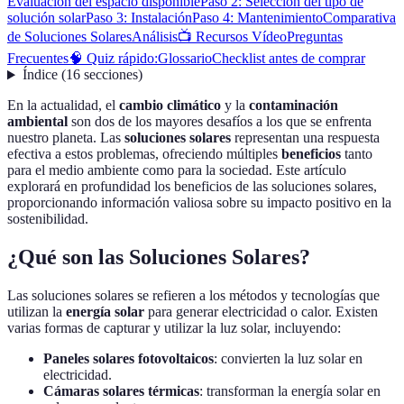
Evaluación del espacio disponible
Paso 2: Selección del tipo de
solución solar
Paso 3: Instalación
Paso 4: Mantenimiento
Comparativa
de Soluciones Solares
Análisis
📺 Recursos Vídeo
Preguntas
Frecuentes
🧠 Quiz rápido:
Glossario
Checklist antes de comprar
Índice
(
16
secciones
)
En la actualidad, el
cambio climático
y la
contaminación
ambiental
son dos de los mayores desafíos a los que se enfrenta
nuestro planeta. Las
soluciones solares
representan una respuesta
efectiva a estos problemas, ofreciendo múltiples
beneficios
tanto
para el medio ambiente como para la sociedad. Este artículo
explorará en profundidad los beneficios de las soluciones solares,
proporcionando información valiosa sobre su impacto positivo en la
sostenibilidad.
¿Qué son las Soluciones Solares?
Las soluciones solares se refieren a los métodos y tecnologías que
utilizan la
energía solar
para generar electricidad o calor. Existen
varias formas de capturar y utilizar la luz solar, incluyendo:
Paneles solares fotovoltaicos
: convierten la luz solar en
electricidad.
Cámaras solares térmicas
: transforman la energía solar en