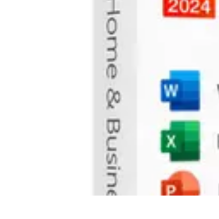
Soluciones Solares
Evaluación y Financiamiento
Guía de Instalación
Tutoriales
Selección d
Soluciones Solares