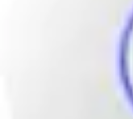
Soluciones Solares
Evaluación y Financiamiento
Guía de Instalación
Tutoriales
Selección d
Soluciones Solares