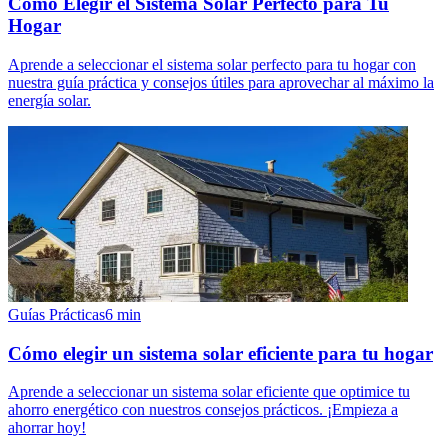
Cómo Elegir el Sistema Solar Perfecto para Tu
Hogar
Aprende a seleccionar el sistema solar perfecto para tu hogar con
nuestra guía práctica y consejos útiles para aprovechar al máximo la
energía solar.
Guías Prácticas
6
min
Cómo elegir un sistema solar eficiente para tu hogar
Aprende a seleccionar un sistema solar eficiente que optimice tu
ahorro energético con nuestros consejos prácticos. ¡Empieza a
ahorrar hoy!