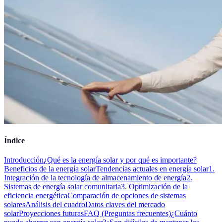
Índice
Introducción
¿Qué es la energía solar y por qué es importante?
Beneficios de la energía solar
Tendencias actuales en energía solar
1.
Integración de la tecnología de almacenamiento de energía
2.
Sistemas de energía solar comunitaria
3. Optimización de la
eficiencia energética
Comparación de opciones de sistemas
solares
Análisis del cuadro
Datos claves del mercado
solar
Proyecciones futuras
FAQ (Preguntas frecuentes)
¿Cuánto