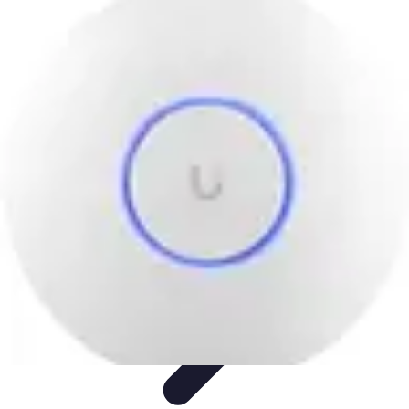
Soluciones Solares
Evaluación y Financiamiento
Guía de Instalación
Tutoriales
Selección
de Sistemas Solares
Beneficios y Ahorro
Soluciones Solares