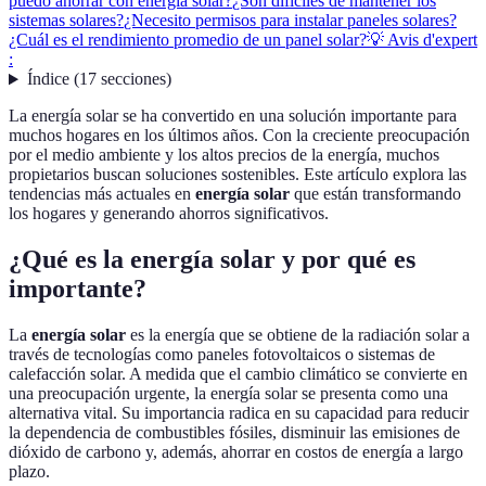
puedo ahorrar con energía solar?
¿Son difíciles de mantener los
sistemas solares?
¿Necesito permisos para instalar paneles solares?
¿Cuál es el rendimiento promedio de un panel solar?
💡 Avis d'expert
:
Índice
(
17
secciones
)
La energía solar se ha convertido en una solución importante para
muchos hogares en los últimos años. Con la creciente preocupación
por el medio ambiente y los altos precios de la energía, muchos
propietarios buscan soluciones sostenibles. Este artículo explora las
tendencias más actuales en
energía solar
que están transformando
los hogares y generando ahorros significativos.
¿Qué es la energía solar y por qué es
importante?
La
energía solar
es la energía que se obtiene de la radiación solar a
través de tecnologías como paneles fotovoltaicos o sistemas de
calefacción solar. A medida que el cambio climático se convierte en
una preocupación urgente, la energía solar se presenta como una
alternativa vital. Su importancia radica en su capacidad para reducir
la dependencia de combustibles fósiles, disminuir las emisiones de
dióxido de carbono y, además, ahorrar en costos de energía a largo
plazo.