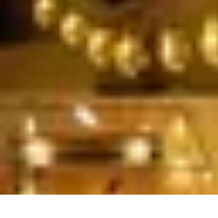
Soluciones Solares
Evaluación y Financiamiento
Guía de Instalación
Tutoriales
Selección d
Soluciones Solares