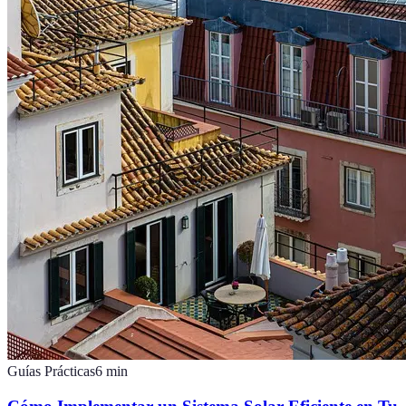
Guías Prácticas
6
min