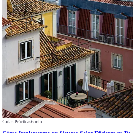
Guías Prácticas
6
min