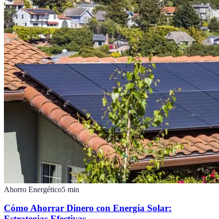
Ahorro Energético
5
min
Cómo Ahorrar Dinero con Energía Solar:
Estrategias Efectivas