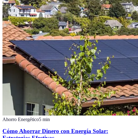
Ahorro Energético
5
min
Cómo Ahorrar Dinero con Energía Solar:
Estrategias Efectivas