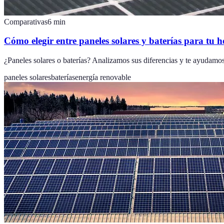
Comparativas
6
min
Cómo elegir entre paneles solares y baterías para tu 
¿Paneles solares o baterías? Analizamos sus diferencias y te ayudamo
paneles solares
baterías
energía renovable