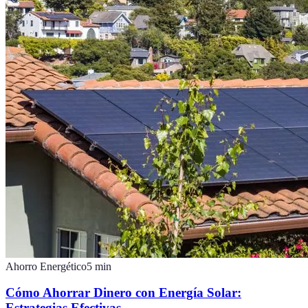
Ahorro Energético
5
min
Cómo Ahorrar Dinero con Energía Solar:
Estrategias Efectivas