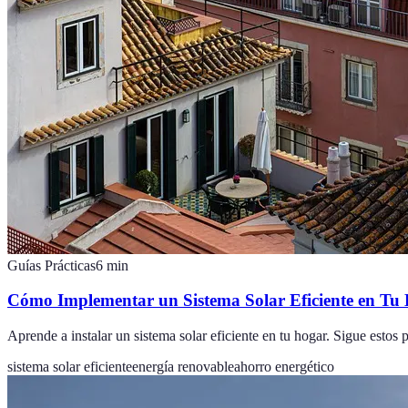
Guías Prácticas
6
min
Cómo Implementar un Sistema Solar Eficiente en Tu
Aprende a instalar un sistema solar eficiente en tu hogar. Sigue estos
sistema solar eficiente
energía renovable
ahorro energético