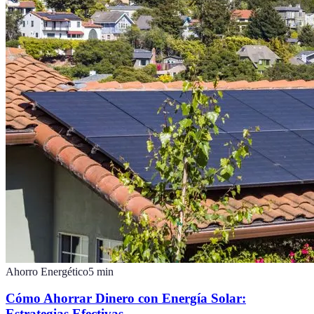
Ahorro Energético
5
min
Cómo Ahorrar Dinero con Energía Solar:
Estrategias Efectivas